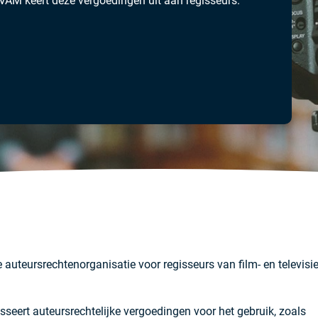
EVAM keert deze vergoedingen uit aan regisseurs.
auteursrechtenorganisatie voor regisseurs van film- en televisi
seert auteursrechtelijke vergoedingen voor het gebruik, zoals