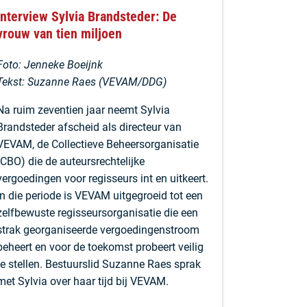
Interview Sylvia Brandsteder: De
vrouw van tien miljoen
Foto:
Jenneke Boeijnk
Tekst: Suzanne Raes (VEVAM/DDG)
Na ruim zeventien jaar neemt Sylvia
Brandsteder afscheid als directeur van
VEVAM, de Collectieve Beheersorganisatie
(CBO) die de auteursrechtelijke
vergoedingen voor regisseurs int en uitkeert.
In die periode is VEVAM uitgegroeid tot een
zelfbewuste regisseursorganisatie die een
strak georganiseerde vergoedingenstroom
beheert en voor de toekomst probeert veilig
te stellen. Bestuurslid Suzanne Raes sprak
met Sylvia over haar tijd bij VEVAM.