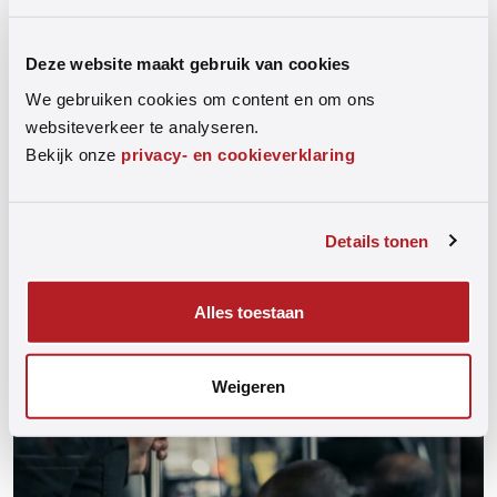
Stichting de Thuiskopie verdeelt de ontvangen gelden
aan de rechthebbenden, in het geval van het aandeel
Deze website maakt gebruik van cookies
voor de regisseurs van audiovisuele werken via VEVAM.
We gebruiken cookies om content en om ons
Klik
hier
voor meer informatie.
websiteverkeer te analyseren.
Bekijk onze
privacy- en cookieverklaring
Details tonen
Alles toestaan
Weigeren