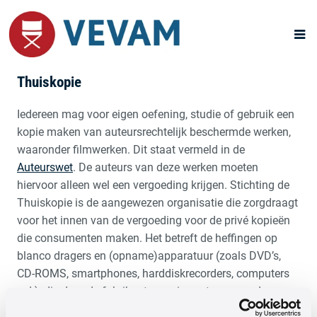
Thuiskopie
Iedereen mag voor eigen oefening, studie of gebruik een
kopie maken van auteursrechtelijk beschermde werken,
waaronder filmwerken. Dit staat vermeld in de
Auteurswet
. De auteurs van deze werken moeten
hiervoor alleen wel een vergoeding krijgen. Stichting de
Thuiskopie is de aangewezen organisatie die zorgdraagt
voor het innen van de vergoeding voor de privé kopieën
die consumenten maken. Het betreft de heffingen op
blanco dragers en (opname)apparatuur (zoals DVD’s,
CD-ROMS, smartphones, harddiskrecorders, computers
e.d.), die door de fabrikanten en importeurs van deze
producten worden betaald aan Stichting de Thuiskopie.