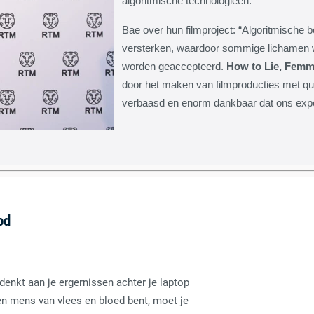
algoritmische technologieën.
Bae over hun filmproject: “Algoritmische 
versterken, waardoor sommige lichamen wo
worden geaccepteerd.
How to Lie, Femm
door het maken van filmproducties met qu
verbaasd en enorm dankbaar dat ons expe
od
 denkt aan je ergernissen achter je laptop
en mens van vlees en bloed bent, moet je