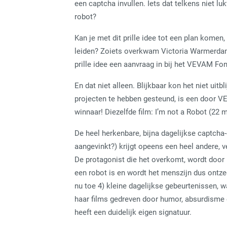
een captcha invullen. Iets dat telkens niet l
robot?
Kan je met dit prille idee tot een plan komen,
leiden? Zoiets overkwam Victoria Warmerdam 
prille idee een aanvraag in bij het VEVAM Fond
En dat niet alleen. Blijkbaar kon het niet uitbli
projecten te hebben gesteund, is een door 
winnaar! Diezelfde film: I’m not a Robot (22
De heel herkenbare, bijna dagelijkse captcha-e
aangevinkt?) krijgt opeens een heel andere, 
De protagonist die het overkomt, wordt door
een robot is en wordt het menszijn dus ontze
nu toe 4) kleine dagelijkse gebeurtenissen, wa
haar films gedreven door humor, absurdisme 
heeft een duidelijk eigen signatuur.